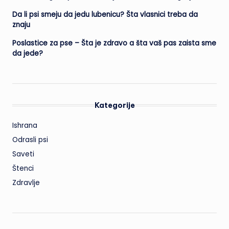
Da li psi smeju da jedu lubenicu? Šta vlasnici treba da
znaju
Poslastice za pse – Šta je zdravo a šta vaš pas zaista sme
da jede?
Kategorije
Ishrana
Odrasli psi
Saveti
Štenci
Zdravlje