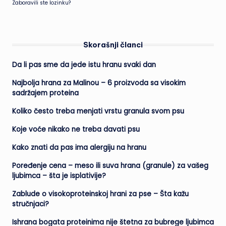
Zaboravili ste lozinku?
Skorašnji članci
Da li pas sme da jede istu hranu svaki dan
Najbolja hrana za Malinou – 6 proizvoda sa visokim
sadržajem proteina
Koliko često treba menjati vrstu granula svom psu
Koje voće nikako ne treba davati psu
Kako znati da pas ima alergiju na hranu
Poređenje cena – meso ili suva hrana (granule) za vašeg
ljubimca – šta je isplativije?
Zablude o visokoproteinskoj hrani za pse – Šta kažu
stručnjaci?
Ishrana bogata proteinima nije štetna za bubrege ljubimca