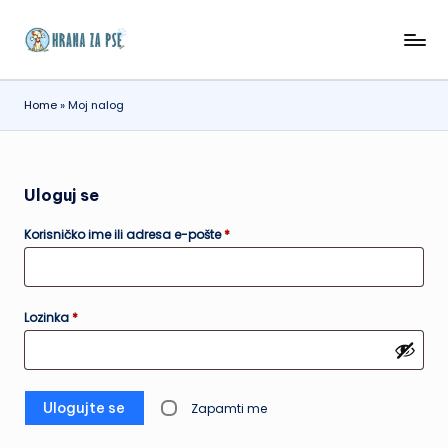
Skip
H
Vodič
to
za
r
content
srećne,
Home
»
Moj nalog
a
zdrave
i
n
pomalo
a
razmažene
Uloguj se
z
pse
Obavezno
Korisničko ime ili adresa e-pošte
*
a
p
s
Obavezno
Lozinka
*
e
Ulogujte se
Zapamti me