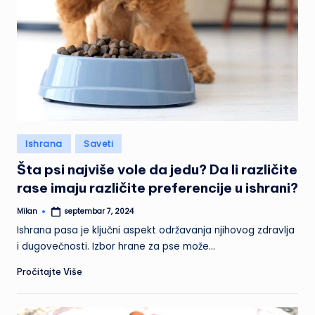
Posted
Ishrana
Saveti
in
Šta psi najviše vole da jedu? Da li različite
rase imaju različite preferencije u ishrani?
Milan
septembar 7, 2024
Posted
by
Ishrana pasa je ključni aspekt održavanja njihovog zdravlja
i dugovečnosti. Izbor hrane za pse može…
Pročitajte Više