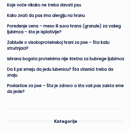
Koje voće nikako ne treba davati psu
Kako znati da pas ima alergiju na hranu
Poređenje cena – meso ili suva hrana (granule) za vašeg
ljubimca – šta je isplativije?
Zablude o visokoproteinskoj hrani za pse – Šta kažu
stručnjaci?
Ishrana bogata proteinima nije štetna za bubrege ljubimca
Da li psi smeju da jedu lubenicu? Šta vlasnici treba da
znaju
Poslastice za pse – Šta je zdravo a šta vaš pas zaista sme
da jede?
Kategorije