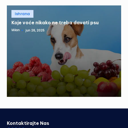
Posted
Ishrana
in
Koje voće nikako ne treba davati psu
Milan
jun 26, 2025
Posted
by
Kontaktirajte Nas