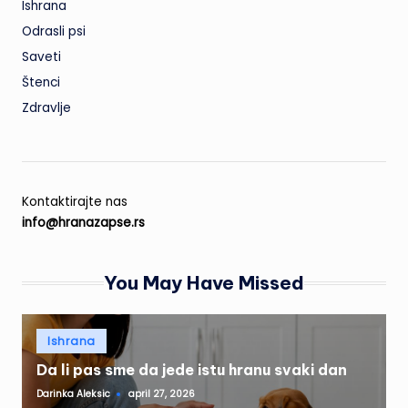
Ishrana
Odrasli psi
Saveti
Štenci
Zdravlje
Kontaktirajte nas
info@hranazapse.rs
You May Have Missed
Posted
Ishrana
in
Da li pas sme da jede istu hranu svaki dan
Darinka Aleksic
april 27, 2026
Posted