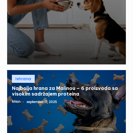
by
Posted
Ishrana
in
Najbolja hrana za Malinou – 6 proizvoda sa
visokim sadržajem proteina
Milan
septembar 17, 2025
Posted
by