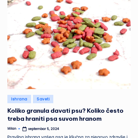
Posted
Ishrana
Saveti
in
Koliko granula davati psu? Koliko često
treba hraniti psa suvom hranom
Milan
septembar 5, 2024
Posted
by
Pravilna ishrana vašeg psa je ključna za njegovo zdravlje i