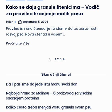
in
Kako se daju granule štenicima – Vodič
za pravilno hranjenje malih pasa
Milan
septembar 5, 2024
Posted
by
Pravilna ishrana štenadi je fundamental za zdrav rast i
razvoj psa. Nova štenad u vašem…
Pročitajte Više
Paginacija
1
2
3
4
PREVIOUS
PAGE
članaka
Skorašnji članci
Da li pas sme da jede istu hranu svaki dan
Najbolja hrana za Malinou – 6 proizvoda sa visokim
sadržajem proteina
Koliko često treba menjati vrstu granula svom psu