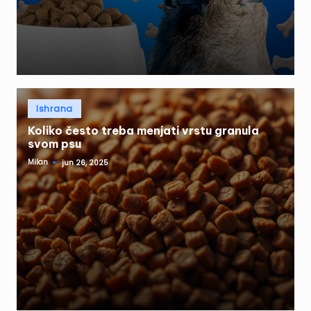
Posted
Ishrana
in
Koliko često treba menjati vrstu granula
svom psu
Milan
jun 26, 2025
Posted
by