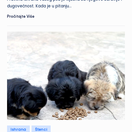
dugovečnost. Kada je u pitanju…
Pročitajte Više
Posted
Ishrana
Štenci