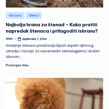
Posted
Ishrana
Štenci
in
Najbolja hrana za štenad – Kako pratiti
napredak štenaca i prilagoditi ishranu?
Milan
septembar 7, 2024
Posted
by
Hranjenje štenaca predstavlja ključni aspekt njihovog
zdravlja i razvoja. Sa savremenim tehnologijama i širokim
izborom…
Pročitajte Više