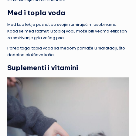
Med i topla voda
Med kao lek je poznat po svojim umirujućim osobinama.
Kada se med razmuti u toploj vodi, može biti veoma efikasan
za smirivanje grla vašeg psa.
Pored toga, topla voda sa medom pomaže u hidrataciji, što
dodatno olakšava kašalj.
Suplementi i vitamini