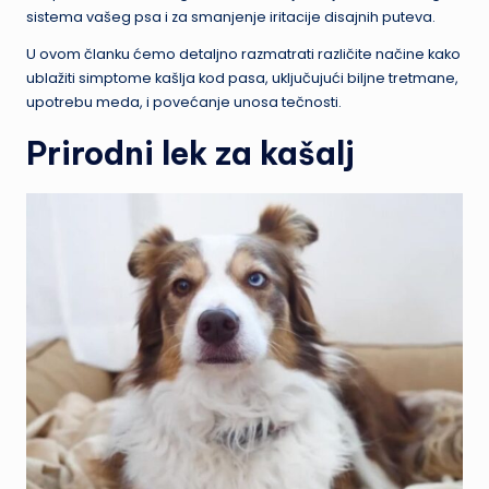
sistema vašeg psa i za smanjenje iritacije disajnih puteva.
U ovom članku ćemo detaljno razmatrati različite načine kako
ublažiti simptome kašlja kod pasa, uključujući biljne tretmane,
upotrebu meda, i povećanje unosa tečnosti.
Prirodni lek za kašalj