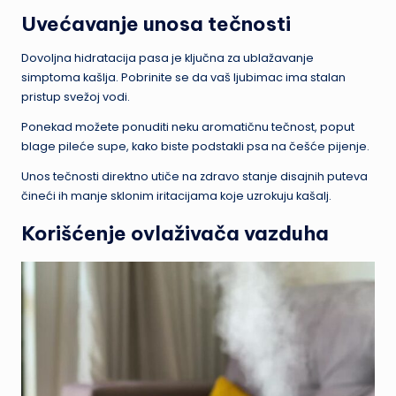
Uvećavanje unosa tečnosti
Dovoljna hidratacija pasa je ključna za ublažavanje
simptoma kašlja. Pobrinite se da vaš ljubimac ima stalan
pristup svežoj vodi.
Ponekad možete ponuditi neku aromatičnu tečnost, poput
blage pileće supe, kako biste podstakli psa na češće pijenje.
Unos tečnosti direktno utiče na zdravo stanje disajnih puteva
čineći ih manje sklonim iritacijama koje uzrokuju kašalj.
Korišćenje ovlaživača vazduha