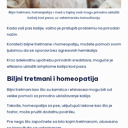
Biljni tretmani, homeopatija i med u toploj vodi mogu prirodno ublažiti
kašalj kod pasa, uz veterinarsku konsultaciju.
Kada vaš pas kašlje, važno je pristupiti problemu na prirodan
način.
Koristeći biljne tretmane i homeopatiju, možete pomoći svom
ljubimcu da se oporavi bez agresivnih hemikalija.
Kroz adekvatnu upotrebu prirodnih sredstava, moguće je
efikasno ublažiti simptome kašlja kod pasa.
Biljni tretmani i homeopatija
Biljni tretmani kao što su kamilica i
ehinacea
mogu biti od
velike pomoći za prirodno ublažavanje kašlja.
Takođe, homeopatija za pse, uključujući lekove kao što je
fosfor, može pružiti dodatnu podršku.
Pre nego što započnete sa bilo kojim tretmanom, obavezno
se konsultujte sa veterinarom.