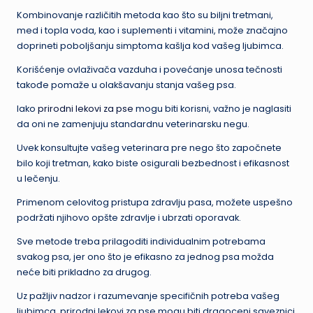
Kombinovanje različitih metoda kao što su biljni tretmani,
med i topla voda, kao i suplementi i vitamini, može značajno
doprineti poboljšanju simptoma kašlja kod vašeg ljubimca.
Korišćenje ovlaživača vazduha i povećanje unosa tečnosti
takođe pomaže u olakšavanju stanja vašeg psa.
Iako
prirodni lekovi za pse
mogu biti korisni, važno je naglasiti
da oni ne zamenjuju standardnu veterinarsku negu.
Uvek konsultujte vašeg veterinara pre nego što započnete
bilo koji tretman, kako biste osigurali bezbednost i efikasnost
u lečenju.
Primenom celovitog pristupa zdravlju pasa, možete uspešno
podržati njihovo opšte zdravlje i ubrzati oporavak.
Sve metode treba prilagoditi individualnim potrebama
svakog psa, jer ono što je efikasno za jednog psa možda
neće biti prikladno za drugog.
Uz pažljiv nadzor i razumevanje specifičnih potreba vašeg
ljubimca, prirodni lekovi za pse mogu biti dragoceni saveznici