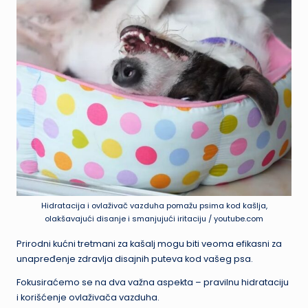
Hidratacija i ovlaživač vazduha pomažu psima kod kašlja,
olakšavajući disanje i smanjujući iritaciju / youtube.com
Prirodni kućni tretmani za kašalj mogu biti veoma efikasni za
unapređenje zdravlja disajnih puteva kod vašeg psa.
Fokusiraćemo se na dva važna aspekta – pravilnu hidrataciju
i korišćenje ovlaživača vazduha.