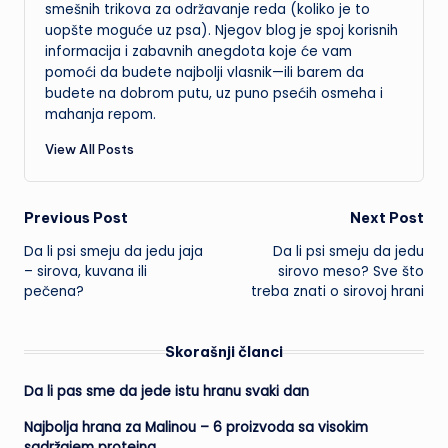
smešnih trikova za održavanje reda (koliko je to
uopšte moguće uz psa). Njegov blog je spoj korisnih
informacija i zabavnih anegdota koje će vam
pomoći da budete najbolji vlasnik—ili barem da
budete na dobrom putu, uz puno psećih osmeha i
mahanja repom.
View All Posts
Post
Previous Post
Next Post
Da li psi smeju da jedu jaja
Da li psi smeju da jedu
navigation
– sirova, kuvana ili
sirovo meso? Sve što
pečena?
treba znati o sirovoj hrani
Skorašnji članci
Da li pas sme da jede istu hranu svaki dan
Najbolja hrana za Malinou – 6 proizvoda sa visokim
sadržajem proteina