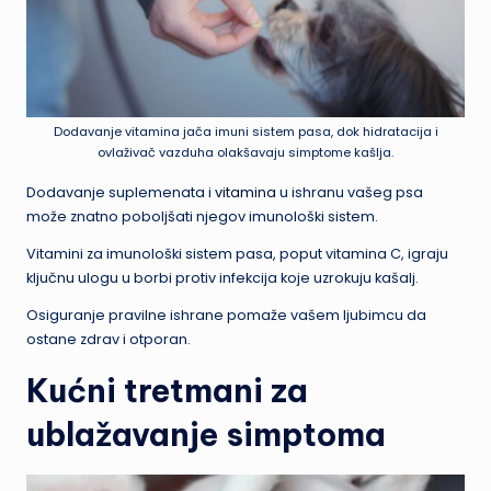
Dodavanje vitamina jača imuni sistem pasa, dok hidratacija i
ovlaživač vazduha olakšavaju simptome kašlja.
Dodavanje suplemenata i
vitamina
u ishranu vašeg psa
može znatno poboljšati njegov imunološki sistem.
Vitamini za imunološki sistem pasa, poput vitamina C, igraju
ključnu ulogu u borbi protiv infekcija koje uzrokuju kašalj.
Osiguranje pravilne ishrane pomaže vašem ljubimcu da
ostane zdrav i otporan.
Kućni tretmani za
ublažavanje simptoma