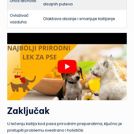
Unos tečnosti
disajnih puteva
Ovlaživač
Olakšava disanje i smanjuje kašljanje
vazduha
Zaključak
U lečenju kašlja kod pasa prirodnim preparatima, ključno je
pristupiti problemu svestrano i holistički.