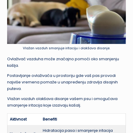
Vlažan vazduh smanjuje iritaciju i olakšava disanje.
Ovlaživač vazduha može značajno pomoći oko smanjenju
kašlja.
Postavljanje ovlaživača u prostoriju gde vaš pas provodi
najviše vremena pomaže u unapređenju zdravlja disajnih
puteva.
Vlažan vazduh olakšava disanje vašem psu i omogućava
smanjenje iritacija koje izazivaju kašalj.
Aktivnost
Benefiti
Hidratacija pasa i smanjenje iritacija