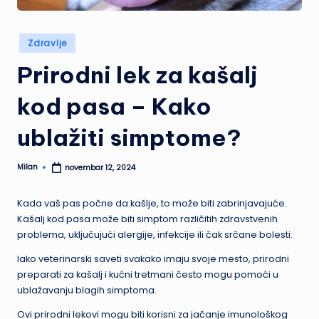
Posted
Zdravlje
in
Prirodni lek za kašalj
kod pasa – Kako
ublažiti simptome?
Milan
novembar 12, 2024
Posted
by
Kada vaš pas počne da kašlje, to može biti zabrinjavajuće.
Kašalj kod pasa može biti simptom različitih zdravstvenih
problema, uključujući alergije, infekcije ili čak srčane bolesti.
Iako veterinarski saveti svakako imaju svoje mesto, prirodni
preparati za kašalj i kućni tretmani često mogu pomoći u
ublažavanju blagih simptoma.
Ovi prirodni lekovi mogu biti korisni za jačanje imunološkog