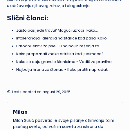
u održavanju njihovog zdravlja i blagostanja.
Slični članci:
Zašto pas jede travu? Mogući uzroci i kako…
Intolerancija i alergija na žitarice kod pasa: Kako…
Prirodni lekovi za pse - 8 najboljih rešenja za…
Kako prepoznati znake artritisa kod ljubimaca?
Kako se daju granule štenicima - Vodič za pravilno…
Najbolja hrana za štenad - Kako pratiti napredak…
Last updated on avgust 29, 2025
Milan
Milan Sušić posvetio je svoje pisanje otkrivanju tajni
psećeg sveta, od važnih saveta za ishranu do