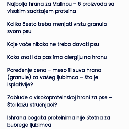
Najbolja hrana za Malinou – 6 proizvoda sa
visokim sadržajem proteina
Koliko često treba menjati vrstu granula
svom psu
Koje voće nikako ne treba davati psu
Kako znati da pas ima alergiju na hranu
Poređenje cena – meso ili suva hrana
(granule) za vašeg ljubimca – šta je
isplativije?
Zablude o visokoproteinskoj hrani za pse –
Šta kažu stručnjaci?
Ishrana bogata proteinima nije štetna za
bubrege ljubimca