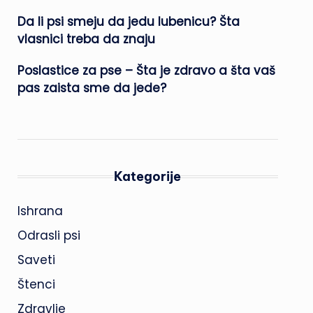
Da li psi smeju da jedu lubenicu? Šta
vlasnici treba da znaju
Poslastice za pse – Šta je zdravo a šta vaš
pas zaista sme da jede?
Kategorije
Ishrana
Odrasli psi
Saveti
Štenci
Zdravlje