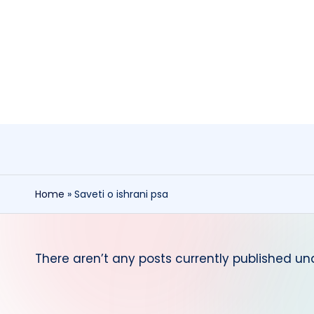
Skip
to
content
Home
»
Saveti o ishrani psa
There aren’t any posts currently published und